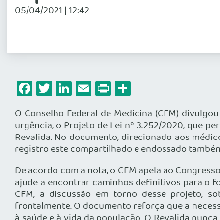
05/04/2021 | 12:42
Facebook
Twitter
LinkedIn
Email
Print
Share
O Conselho Federal de Medicina (CFM) divulgou 
urgência, o Projeto de Lei nº 3.252/2020, que p
Revalida. No documento, direcionado aos médic
registro este compartilhado e endossado também
De acordo com a nota, o CFM apela ao Congresso N
ajude a encontrar caminhos definitivos para o fo
CFM, a discussão em torno desse projeto, s
frontalmente. O documento reforça que a necess
à saúde e à vida da população. O Revalida nunca