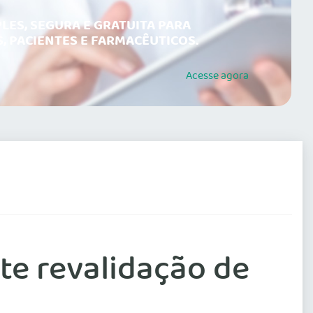
LES, SEGURA E GRATUITA PARA
, PACIENTES E FARMACÊUTICOS.
Acesse
agora
e revalidação de