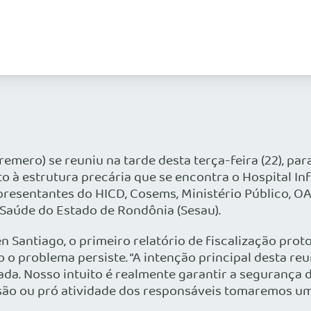
remero
) se reuniu na tarde desta terça-feira (22), p
 à estrutura precária que se encontra o Hospital In
epresentantes do HICD,
Cosems
, Ministério Público, 
 Saúde do Estado de Rondônia (
Sesau
).
llen Santiago, o primeiro relatório de fiscalização pr
o o problema persiste. “A intenção principal desta re
mada. Nosso intuito é realmente garantir a segurança
são ou pró atividade dos responsáveis tomaremos uma