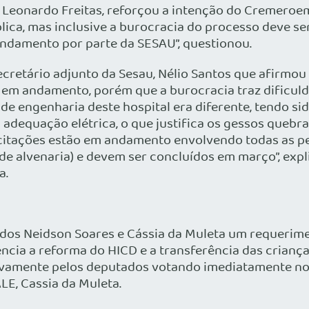
i Leonardo Freitas, reforçou a intenção do
Cremero
em
ca, mas inclusive a burocracia do processo deve se
andamento por parte da SESAU”, questionou.
ecretário adjunto da
Sesau
, Nélio Santos que afirmou
 em andamento, porém que a burocracia traz dificuld
e engenharia deste hospital era diferente, tendo sid
 adequação elétrica, o que justifica os gessos queb
icitações estão em andamento envolvendo todas as pen
de alvenaria) e devem ser concluídos em março”, exp
a.
ados
Neidson
Soares e Cássia da Muleta um requerime
ncia a reforma do HICD e a transferência das crianç
itivamente pelos deputados votando imediatamente no
ALE, Cassia da Muleta.