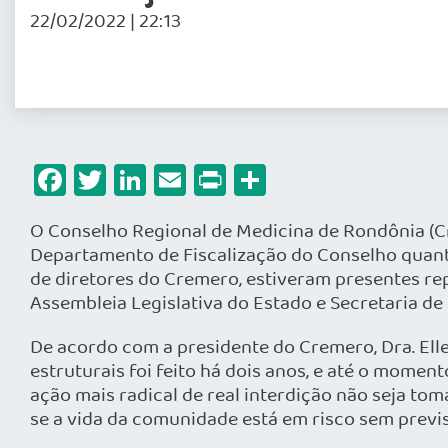
22/02/2022 | 22:13
Facebook
Twitter
LinkedIn
Email
Print
Share
O Conselho Regional de Medicina de Rondônia (
C
Departamento de Fiscalização do Conselho quanto
de diretores do
Cremero
, estiveram presentes r
Assembleia Legislativa do Estado e Secretaria de
De acordo com a presidente do
Cremero
, Dra. E
estruturais foi feito há dois anos, e até o moment
ação mais radical de real interdição não seja to
se a vida da comunidade está em risco sem previ