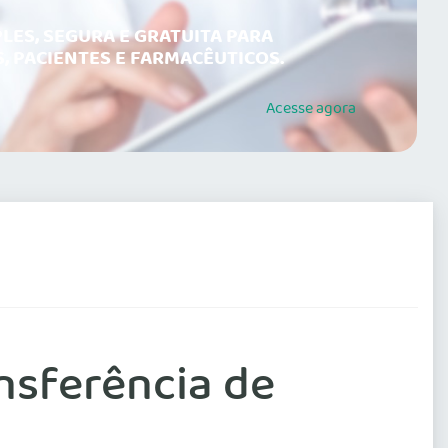
LES, SEGURA E GRATUITA PARA
, PACIENTES E FARMACÊUTICOS.
Acesse
agora
nsferência de