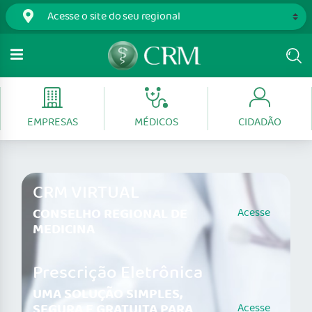
EMPRESAS
MÉDICOS
CIDADÃO
CRM VIRTUAL
CONSELHO REGIONAL DE
Acesse
MEDICINA
Prescrição Eletrônica
UMA SOLUÇÃO SIMPLES,
SEGURA E GRATUITA PARA
Acesse