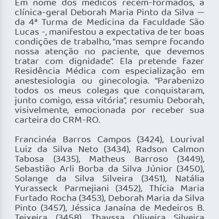
Em nome dos médicos recém-formados, a
clínica-geral Deborah Maria Pinto da Silva —
da 4ª Turma de Medicina da Faculdade São
Lucas -, manifestou a expectativa de ter boas
condições de trabalho, “mas sempre focando
nossa atenção no paciente, que devemos
tratar com dignidade”. Ela pretende fazer
Residência Médica com especialização em
anestesiologia ou ginecologia. “Parabenizo
todos os meus colegas que conquistaram,
junto comigo, essa vitória”, resumiu Deborah,
visivelmente, emocionada por receber sua
carteira do CRM-RO.
Francinéa Barros Campos (3424), Lourival
Luiz da Silva Neto (3434), Radson Calmon
Tabosa (3435), Matheus Barroso (3449),
Sebastião Arli Borba da Silva Júnior (3450),
Solange da Silva Silveira (3451), Natália
Yurasseck Parmejiani (3452), Thícia Maria
Furtado Rocha (3453), Deborah Maria da Silva
Pinto (3457), Jéssica Janaína de Medeiros B.
Teixeira (3458), Thayssa Oliveira Silveira