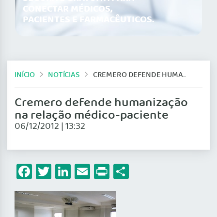
CONECTAR MÉDICOS,
PACIENTES E FARMACÊUTICOS.
INÍCIO
NOTÍCIAS
CREMERO DEFENDE HUMANIZAÇÃO NA RELAÇÃO MÉDICO-PACIENTE
Cremero defende humanização
na relação médico-paciente
06/12/2012 | 13:32
Facebook
Twitter
LinkedIn
Email
Print
Share