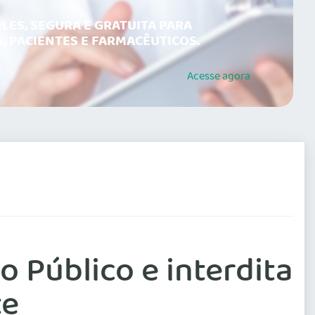
LES, SEGURA E GRATUITA PARA
, PACIENTES E FARMACÊUTICOS.
Acesse
agora
 Público e interdita
te