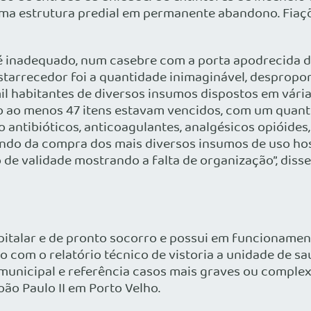
ma estrutura predial em permanente abandono. Fiaçõe
 é inadequado, num casebre com a porta apodrecida 
starrecedor foi a quantidade inimaginável, despropo
l habitantes de diversos insumos dispostos em vária
ão ao menos 47 itens estavam vencidos, com um quant
antibióticos, anticoagulantes, analgésicos opióides,
do da compra dos mais diversos insumos de uso hos
e validade mostrando a falta de organização”, diss
italar e de pronto socorro e possui em funcionamento
do com o relatório técnico de vistoria a unidade de
unicipal e referência casos mais graves ou complexo
oão Paulo II em Porto Velho.