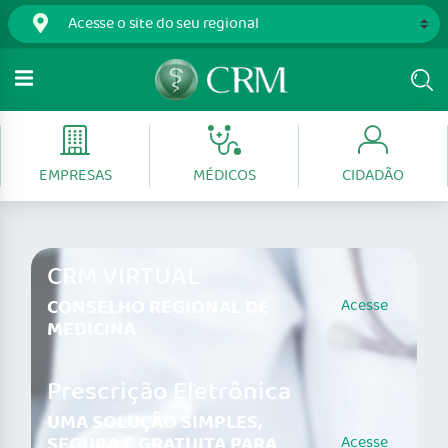
EMPRESAS
MÉDICOS
CIDADÃO
CRM VIRTUAL
CONSELHO REGIONAL DE
Acesse
MEDICINA
Prescrição Eletrônica
UMA SOLUÇÃO SIMPLES,
SEGURA E GRATUITA PARA
Acesse