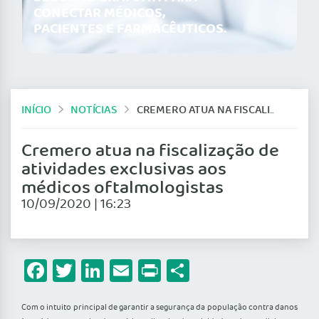
CONECTAR MÉDICOS,
PACIENTES E FARMACÊUTICOS.
INÍCIO
NOTÍCIAS
CREMERO ATUA NA FISCALIZAÇÃO DE ATIVIDADES EXCLUSIVAS AOS MÉDICOS OFTALMOLOGISTAS
Cremero atua na fiscalização de
atividades exclusivas aos
médicos oftalmologistas
10/09/2020 | 16:23
Facebook
Twitter
LinkedIn
Email
Print
Share
Com o intuito principal de garantir a segurança da população contra danos