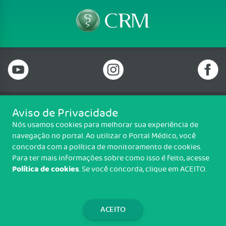
Aviso de Privacidade
Telefone: 69 99912-5448
Nós usamos cookies para melhorar sua experiência de
Email: protocolo@cremero.org.br
navegação no portal. Ao utilizar o Portal Médico, você
Avenida dos Imigrantes, 3414, Liberdade, Porto Velho/RO - CEP: 76803-
concorda com a política de monitoramento de cookies.
850
Para ter mais informações sobre como isso é feito, acesse
Política de cookies
. Se você concorda, clique em ACEITO.
Copyright CREMERO. Todos os direitos reservados.
TRANSPARÊNCIA E PRESTAÇÃO DE
CONTAS
ACEITO