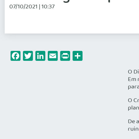
07/10/2021 | 10:37
Facebook
Twitter
LinkedIn
Email
Print
Share
O Di
Em r
para
O C
pla
De 
ruin