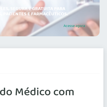
LES, SEGURA E GRATUITA PARA
, PACIENTES E FARMACÊUTICOS.
Acesse
agora
 do Médico com