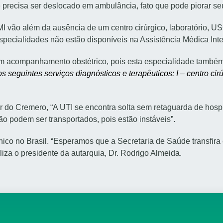
 precisa ser deslocado em ambulância, fato que pode piorar seu 
 vão além da ausência de um centro cirúrgico, laboratório, U
specialidades não estão disponíveis na Assistência Médica Inten
m acompanhamento obstétrico, pois esta especialidade também é
os seguintes serviços diagnósticos e terapêuticos: I – centro cirúr
or do Cremero, “A UTI se encontra solta sem retaguarda de hospit
ão podem ser transportados, pois estão instáveis”.
ico no Brasil. “Esperamos que a Secretaria de Saúde transfira
aliza o presidente da autarquia, Dr. Rodrigo Almeida.