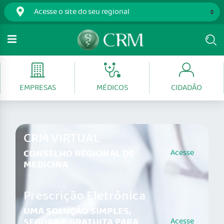
EMPRESAS
MÉDICOS
CIDADÃO
CRM VIRTUAL
CONSELHO REGIONAL DE
Acesse
MEDICINA
Prescrição Eletrônica
UMA SOLUÇÃO SIMPLES,
SEGURA E GRATUITA PARA
Acesse