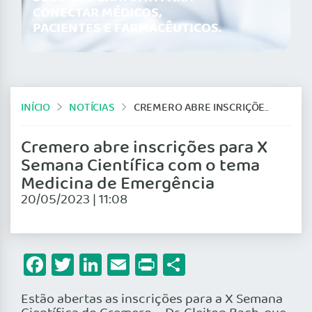
CONECTAR MÉDICOS,
PACIENTES E FARMACÊUTICOS.
INÍCIO
NOTÍCIAS
CREMERO ABRE INSCRIÇÕES PARA X SEMANA CIENTÍFICA COM O TEMA MEDICINA DE EMERGÊNCIA
Cremero abre inscrições para X
Semana Científica com o tema
Medicina de Emergência
20/05/2023 | 11:08
Facebook
Twitter
LinkedIn
Email
Print
Share
Estão abertas as inscrições para a X Semana