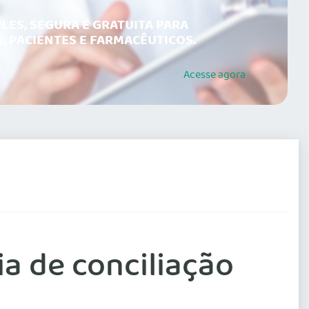
LES, SEGURA E GRATUITA PARA
, PACIENTES E FARMACÊUTICOS.
Acesse
agora
ia de conciliação