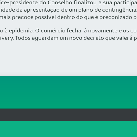
vice-presidente do Conselho finalizou a sua partici
ssidade da apresentação de um plano de contingência
mais precoce possível dentro do que é preconizado p
ção à epidemia. O comércio fechará novamente e os c
livery. Todos aguardam um novo decreto que valerá pa
org.br
T