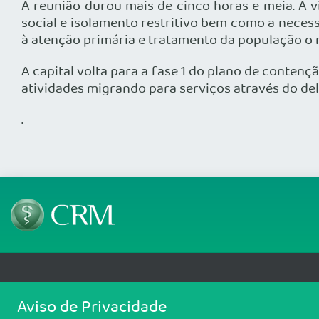
A reunião durou mais de cinco horas e meia. A 
social e isolamento restritivo bem como a nece
à atenção primária e tratamento da população o 
A capital volta para a fase 1 do plano de conten
atividades migrando para serviços através do de
.
Telefone: 69 99912-5448
Email: protocolo@cremero.
Aviso de Privacidade
Avenida dos Imigrantes, 3414, Liberdade, Porto Velho/RO - CEP: 76803-850