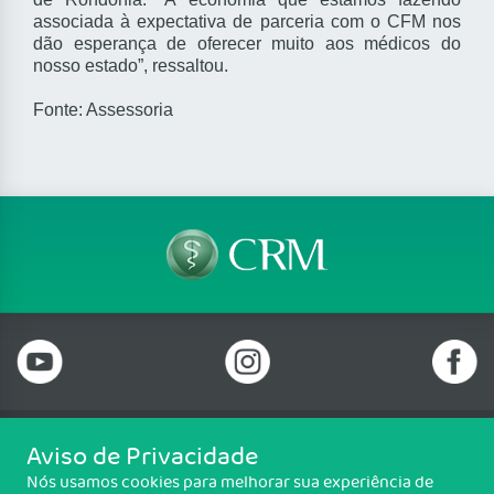
associada à expectativa de parceria com o CFM nos
dão esperança de oferecer muito aos médicos do
nosso estado”, ressaltou.
Fonte: Assessoria
Aviso de Privacidade
Telefone: 69 99912-5448
Nós usamos cookies para melhorar sua experiência de