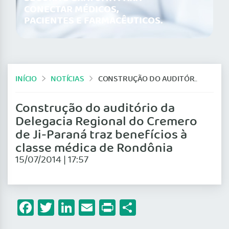
CONECTAR MÉDICOS,
PACIENTES E FARMACÊUTICOS.
INÍCIO
NOTÍCIAS
CONSTRUÇÃO DO AUDITÓRIO DA DELEGACIA REGIONAL DO CREMERO DE JI-PARANÁ TRAZ BENEFÍCIOS À CLASSE MÉDICA DE RONDÔNIA
Construção do auditório da
Delegacia Regional do Cremero
de Ji-Paraná traz benefícios à
classe médica de Rondônia
15/07/2014 | 17:57
Facebook
Twitter
LinkedIn
Email
Print
Share