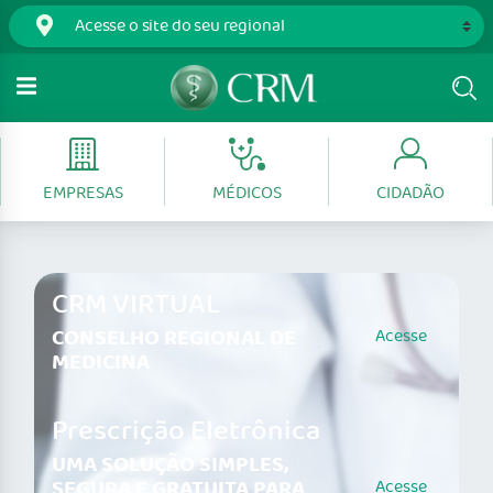
EMPRESAS
MÉDICOS
CIDADÃO
CRM VIRTUAL
CONSELHO REGIONAL DE
Acesse
MEDICINA
Prescrição Eletrônica
UMA SOLUÇÃO SIMPLES,
SEGURA E GRATUITA PARA
Acesse