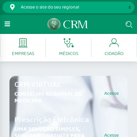
EMPRESAS
MÉDICOS
CIDADÃO
CRM VIRTUAL
CONSELHO REGIONAL DE
Acesse
MEDICINA
Prescrição Eletrônica
UMA SOLUÇÃO SIMPLES,
SEGURA E GRATUITA PARA
Acesse