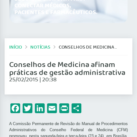
CONECTAR MÉDICOS,
PACIENTES E FARMACÊUTICOS.
INÍCIO
NOTÍCIAS
CONSELHOS DE MEDICINA AFINAM PRÁTICAS DE GESTÃO ADMINISTRATIVA
Conselhos de Medicina afinam
práticas de gestão administrativa
25/02/2015 | 20:38
Facebook
Twitter
LinkedIn
Email
Print
Share
A Comissão Permanente de Revisão do Manual de Procedimentos
Administrativos do Conselho Federal de Medicina (CFM)
promoveu, nesta segunda-feira e terça-feira (23 e 24), em Brasília,