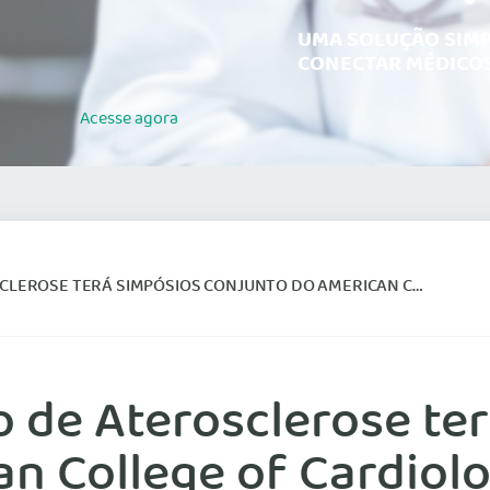
UMA SOLUÇÃO SIMP
CONECTAR MÉDICOS
Acesse
agora
PÓSIOS CONJUNTO DO AMERICAN COLLEGE OF CARDIOLOGY E DO AMERICAN HEART
o de Aterosclerose te
n College of Cardiol