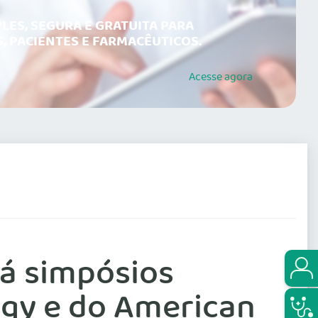
LES, SEGURA E GRATUITA PARA
, PACIENTES E FARMACÊUTICOS.
Acesse
agora
rá simpósios
ogy e do American