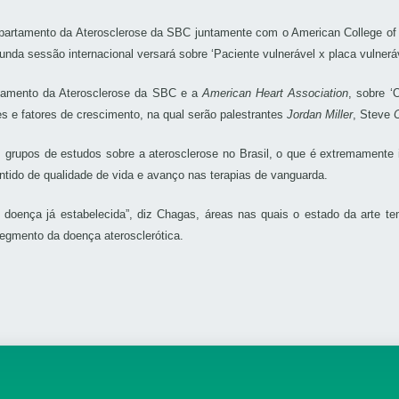
partamento da Aterosclerose da SBC juntamente com o American College of
unda sessão internacional versará sobre ‘Paciente vulnerável x placa vulneráv
rtamento da Aterosclerose da SBC e a
American Heart Association
, sobre ‘
des e fatores de crescimento, na qual serão palestrantes
Jordan Miller
, Steve
 grupos de estudos sobre a aterosclerose no Brasil, o que é extremamente i
sentido de qualidade de vida e avanço nas terapias de vanguarda.
m doença já estabelecida”, diz Chagas, áreas nas quais o estado da arte 
egmento da doença aterosclerótica.