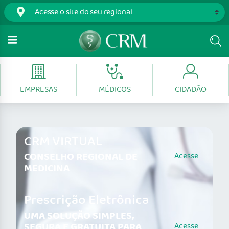
EMPRESAS
MÉDICOS
CIDADÃO
CRM VIRTUAL
CONSELHO REGIONAL DE
Acesse
MEDICINA
Prescrição Eletrônica
UMA SOLUÇÃO SIMPLES,
SEGURA E GRATUITA PARA
Acesse