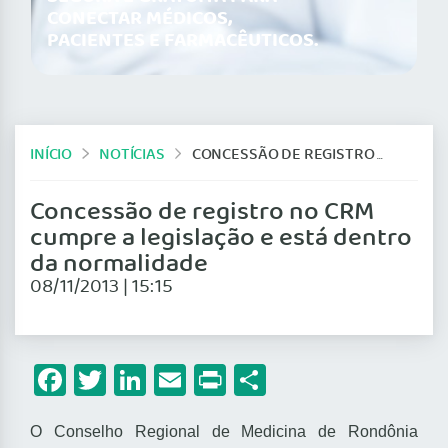
CONECTAR MÉDICOS,
PACIENTES E FARMACÊUTICOS.
INÍCIO
NOTÍCIAS
CONCESSÃO DE REGISTRO NO CRM CUMPRE A LEGISLAÇÃO E ESTÁ DENTRO DA NORMALIDADE
Concessão de registro no CRM
cumpre a legislação e está dentro
da normalidade
08/11/2013 | 15:15
Facebook
Twitter
LinkedIn
Email
Print
Share
O Conselho Regional de Medicina de Rondônia