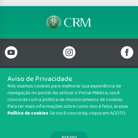
Aviso de Privacidade
Telefone: 69 99912-5448
Nós usamos cookies para melhorar sua experiência de
Email: protocolo@cremero.org.br
navegação no portal. Ao utilizar o Portal Médico, você
Avenida dos Imigrantes, 3414, Liberdade, Porto Velho/RO - CEP: 76803-
concorda com a política de monitoramento de cookies.
850
Para ter mais informações sobre como isso é feito, acesse
Política de cookies
. Se você concorda, clique em ACEITO.
Copyright CREMERO. Todos os direitos reservados.
TRANSPARÊNCIA E PRESTAÇÃO DE
CONTAS
ACEITO