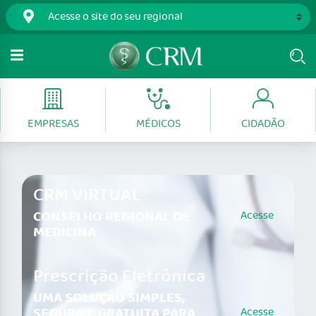
EMPRESAS
MÉDICOS
CIDADÃO
CRM VIRTUAL
CONSELHO REGIONAL DE
Acesse
MEDICINA
Prescrição Eletrônica
UMA SOLUÇÃO SIMPLES,
SEGURA E GRATUITA PARA
Acesse