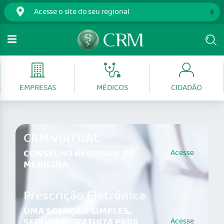
EMPRESAS
MÉDICOS
CIDADÃO
CRM VIRTUAL
CONSELHO REGIONAL DE
Acesse
MEDICINA
Prescrição Eletrônica
UMA SOLUÇÃO SIMPLES,
SEGURA E GRATUITA PARA
Acesse