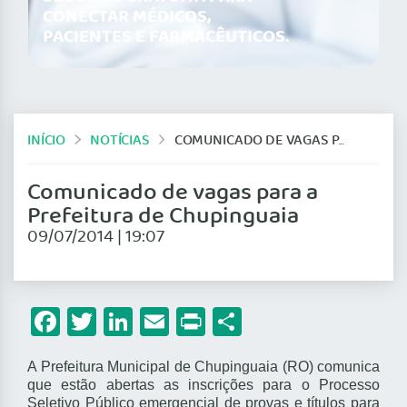
CONECTAR MÉDICOS,
PACIENTES E FARMACÊUTICOS.
INÍCIO
NOTÍCIAS
COMUNICADO DE VAGAS PARA A PREFEITURA DE CHUPINGUAIA
Comunicado de vagas para a
Prefeitura de Chupinguaia
09/07/2014 | 19:07
Facebook
Twitter
LinkedIn
Email
Print
Share
A Prefeitura Municipal de Chupinguaia (RO) comunica
que estão abertas as inscrições para o Processo
Seletivo Público emergencial de provas e títulos para