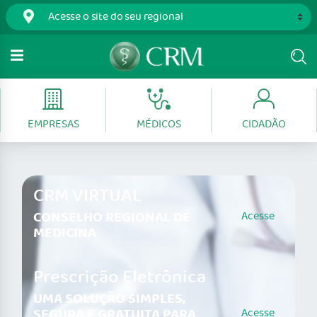
EMPRESAS
MÉDICOS
CIDADÃO
CRM VIRTUAL
CONSELHO REGIONAL DE
Acesse
MEDICINA
Prescrição Eletrônica
UMA SOLUÇÃO SIMPLES,
SEGURA E GRATUITA PARA
Acesse