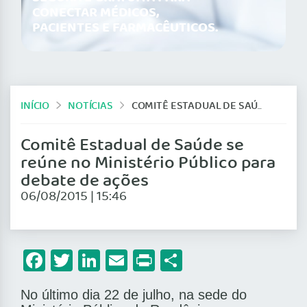
CONECTAR MÉDICOS,
PACIENTES E FARMACÊUTICOS.
INÍCIO
NOTÍCIAS
COMITÊ ESTADUAL DE SAÚDE SE REÚNE NO MINISTÉRIO PÚBLICO PARA DEBATE DE AÇÕES
Comitê Estadual de Saúde se
reúne no Ministério Público para
debate de ações
06/08/2015 | 15:46
Facebook
Twitter
LinkedIn
Email
Print
Share
No último dia 22 de julho, na sede do