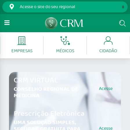
EMPRESAS
MÉDICOS
CIDADÃO
CRM VIRTUAL
CONSELHO REGIONAL DE
Acesse
MEDICINA
Prescrição Eletrônica
UMA SOLUÇÃO SIMPLES,
SEGURA E GRATUITA PARA
Acesse