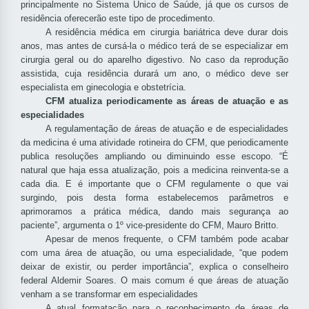
principalmente no Sistema Único de Saúde, já que os cursos de
residência oferecerão este tipo de procedimento.
A residência médica em cirurgia bariátrica deve durar dois
anos, mas antes de cursá-la o médico terá de se especializar em
cirurgia geral ou do aparelho digestivo. No caso da reprodução
assistida, cuja residência durará um ano, o médico deve ser
especialista em ginecologia e obstetrícia.
CFM atualiza periodicamente as áreas de atuação e as
especialidades
A regulamentação de áreas de atuação e de especialidades
da medicina é uma atividade rotineira do CFM, que periodicamente
publica resoluções ampliando ou diminuindo esse escopo. “É
natural que haja essa atualização, pois a medicina reinventa-se a
cada dia. E é importante que o CFM regulamente o que vai
surgindo, pois desta forma estabelecemos parâmetros e
aprimoramos a prática médica, dando mais segurança ao
paciente”, argumenta o 1º vice-presidente do CFM, Mauro Britto.
Apesar de menos frequente, o CFM também pode acabar
com uma área de atuação, ou uma especialidade, “que podem
deixar de existir, ou perder importância”, explica o conselheiro
federal Aldemir Soares. O mais comum é que áreas de atuação
venham a se transformar em especialidades
A atual formatação para o reconhecimento de áreas de