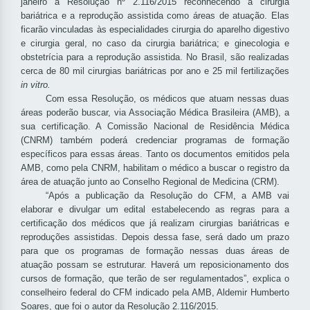
janeiro a Resolução nº 2.116/2015 reconhecendo a cirurgia
bariátrica e a reprodução assistida como áreas de atuação. Elas
ficarão vinculadas às especialidades cirurgia do aparelho digestivo
e cirurgia geral, no caso da cirurgia bariátrica; e ginecologia e
obstetrícia para a reprodução assistida. No Brasil, são realizadas
cerca de 80 mil cirurgias bariátricas por ano e 25 mil fertilizações
in
vitro.
Com essa Resolução, os médicos que atuam nessas duas
áreas poderão buscar, via Associação Médica Brasileira (AMB), a
sua certificação. A Comissão Nacional de Residência Médica
(CNRM) também poderá credenciar programas de formação
específicos para essas áreas. Tanto os documentos emitidos pela
AMB, como pela CNRM, habilitam o médico a buscar o registro da
área de atuação junto ao Conselho Regional de Medicina (CRM).
“Após a publicação da Resolução do CFM, a AMB vai
elaborar e divulgar um edital estabelecendo as regras para a
certificação dos médicos que já realizam cirurgias bariátricas e
reproduções assistidas. Depois dessa fase, será dado um prazo
para que os programas de formação nessas duas áreas de
atuação possam se estruturar. Haverá um reposicionamento dos
cursos de formação, que terão de ser regulamentados”, explica o
conselheiro federal do CFM indicado pela AMB, Aldemir Humberto
Soares, que foi o autor da Resolução 2.116/2015.