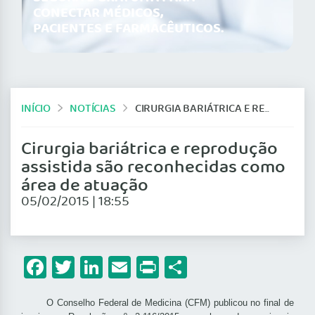
CONECTAR MÉDICOS,
PACIENTES E FARMACÊUTICOS.
INÍCIO
NOTÍCIAS
CIRURGIA BARIÁTRICA E REPRODUÇÃO ASSISTIDA SÃO RECONHECIDAS COMO ÁREA DE ATUAÇÃO
Cirurgia bariátrica e reprodução
assistida são reconhecidas como
área de atuação
05/02/2015 | 18:55
Facebook
Twitter
LinkedIn
Email
Print
Share
O
Conselho Federal de Medicina (CFM) publicou no final de