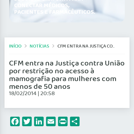
CONECTAR MÉDICOS,
PACIENTES E FARMACÊUTICOS.
INÍCIO
NOTÍCIAS
CFM ENTRA NA JUSTIÇA CONTRA UNIÃO POR RESTRIÇÃO NO ACESSO À MAMOGRAFIA PARA MULHERES COM MENOS DE 50 ANOS
CFM entra na Justiça contra União
por restrição no acesso à
mamografia para mulheres com
menos de 50 anos
18/02/2014 | 20:58
Facebook
Twitter
LinkedIn
Email
Print
Share