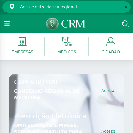
EMPRESAS
MÉDICOS
CIDADÃO
CRM VIRTUAL
CONSELHO REGIONAL DE
Acesse
MEDICINA
Prescrição Eletrônica
UMA SOLUÇÃO SIMPLES,
SEGURA E GRATUITA PARA
Acesse