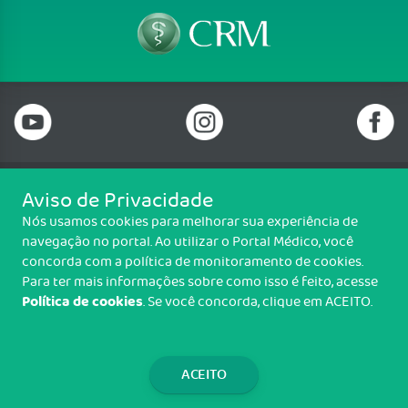
Aviso de Privacidade
Telefone: 69 99912-5448
Nós usamos cookies para melhorar sua experiência de
Email: protocolo@cremero.org.br
navegação no portal. Ao utilizar o Portal Médico, você
Avenida dos Imigrantes, 3414, Liberdade, Porto Velho/RO - CEP: 76803-
concorda com a política de monitoramento de cookies.
850
Para ter mais informações sobre como isso é feito, acesse
Política de cookies
. Se você concorda, clique em ACEITO.
Copyright CREMERO. Todos os direitos reservados.
TRANSPARÊNCIA E PRESTAÇÃO DE
CONTAS
ACEITO