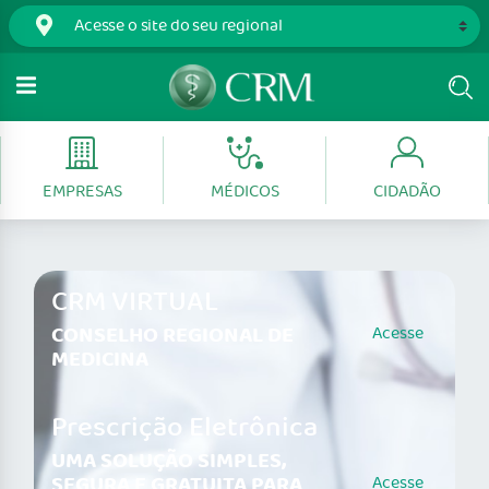
EMPRESAS
MÉDICOS
CIDADÃO
CRM VIRTUAL
CONSELHO REGIONAL DE
Acesse
MEDICINA
Prescrição Eletrônica
UMA SOLUÇÃO SIMPLES,
SEGURA E GRATUITA PARA
Acesse