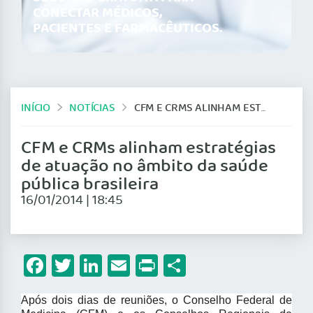
CONECTAR MÉDICOS,
PACIENTES E FARMACÊUTICOS.
INÍCIO
NOTÍCIAS
CFM E CRMS ALINHAM ESTRATÉGIAS DE ATUAÇÃO NO ÂMBITO DA SAÚDE PÚBLICA BRASILEIRA
CFM e CRMs alinham estratégias
de atuação no âmbito da saúde
pública brasileira
16/01/2014 | 18:45
Facebook
Twitter
LinkedIn
Email
Print
Share
Após dois dias de reuniões, o Conselho Federal de