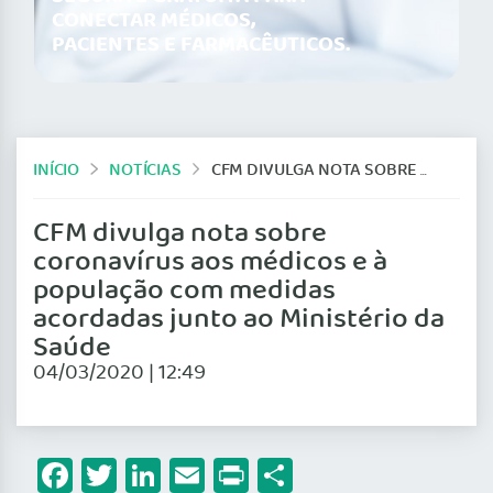
CONECTAR MÉDICOS,
PACIENTES E FARMACÊUTICOS.
INÍCIO
NOTÍCIAS
CFM DIVULGA NOTA SOBRE CORONAVÍRUS AOS MÉDICOS E À POPULAÇÃO COM MEDIDAS ACORDADAS JUNTO AO MINISTÉRIO DA SAÚDE
CFM divulga nota sobre
coronavírus aos médicos e à
população com medidas
acordadas junto ao Ministério da
Saúde
04/03/2020 | 12:49
Facebook
Twitter
LinkedIn
Email
Print
Share