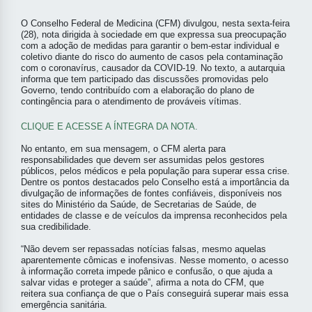
O Conselho Federal de Medicina (CFM) divulgou, nesta sexta-feira
(28), nota dirigida à sociedade em que expressa sua preocupação
com a adoção de medidas para garantir o bem-estar individual e
coletivo diante do risco do aumento de casos pela contaminação
com o coronavírus, causador da COVID-19. No texto, a autarquia
informa que tem participado das discussões promovidas pelo
Governo, tendo contribuído com a elaboração do plano de
contingência para o atendimento de prováveis vítimas.
CLIQUE E ACESSE A ÍNTEGRA DA NOTA.
No entanto, em sua mensagem, o CFM alerta para
responsabilidades que devem ser assumidas pelos gestores
públicos, pelos médicos e pela população para superar essa crise.
Dentre os pontos destacados pelo Conselho está a importância da
divulgação de informações de fontes confiáveis, disponíveis nos
sites do Ministério da Saúde, de Secretarias de Saúde, de
entidades de classe e de veículos da imprensa reconhecidos pela
sua credibilidade.
“Não devem ser repassadas notícias falsas, mesmo aquelas
aparentemente cômicas e inofensivas. Nesse momento, o acesso
à informação correta impede pânico e confusão, o que ajuda a
salvar vidas e proteger a saúde”, afirma a nota do CFM, que
reitera sua confiança de que o País conseguirá superar mais essa
emergência sanitária.