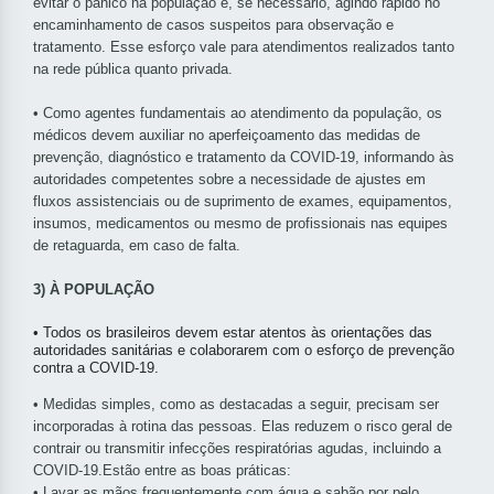
evitar o pânico na população e, se necessário, agindo rápido no
encaminhamento de casos suspeitos para observação e
tratamento. Esse esforço vale para atendimentos realizados tanto
na rede pública quanto privada.
• Como agentes fundamentais ao atendimento da população, os
médicos devem auxiliar no aperfeiçoamento das medidas de
prevenção, diagnóstico e tratamento da COVID-19, informando às
autoridades competentes sobre a necessidade de ajustes em
fluxos assistenciais ou de suprimento de exames, equipamentos,
insumos, medicamentos ou mesmo de profissionais nas equipes
de retaguarda, em caso de falta.
3) À POPULAÇÃO
• Todos os brasileiros devem estar atentos às orientações das
autoridades sanitárias e colaborarem com o esforço de prevenção
contra a COVID-19.
• Medidas simples, como as destacadas a seguir, precisam ser
incorporadas à rotina das pessoas. Elas reduzem o risco geral de
contrair ou transmitir infecções respiratórias agudas, incluindo a
COVID-19.Estão entre as boas práticas:
• Lavar as mãos frequentemente com água e sabão por pelo