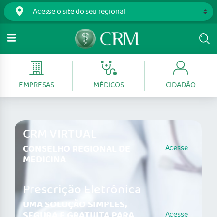
EMPRESAS
MÉDICOS
CIDADÃO
CRM VIRTUAL
CONSELHO REGIONAL DE
Acesse
MEDICINA
Prescrição Eletrônica
UMA SOLUÇÃO SIMPLES,
SEGURA E GRATUITA PARA
Acesse