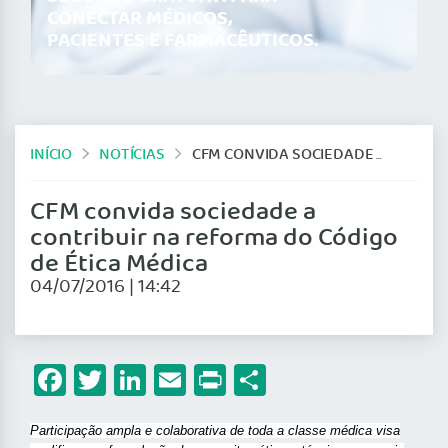
CONECTAR MÉDICOS,
PACIENTES E FARMACÊUTICOS.
INÍCIO
NOTÍCIAS
CFM CONVIDA SOCIEDADE A CONTRIBUIR NA REFORMA DO CÓDIGO DE ÉTICA MÉDICA
CFM convida sociedade a
contribuir na reforma do Código
de Ética Médica
04/07/2016 | 14:42
Facebook
Twitter
LinkedIn
Email
Print
Share
Participação ampla e colaborativa de toda a classe médica visa