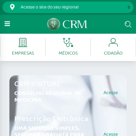
EMPRESAS
MÉDICOS
CIDADÃO
CRM VIRTUAL
CONSELHO REGIONAL DE
Acesse
MEDICINA
Prescrição Eletrônica
UMA SOLUÇÃO SIMPLES,
SEGURA E GRATUITA PARA
Acesse