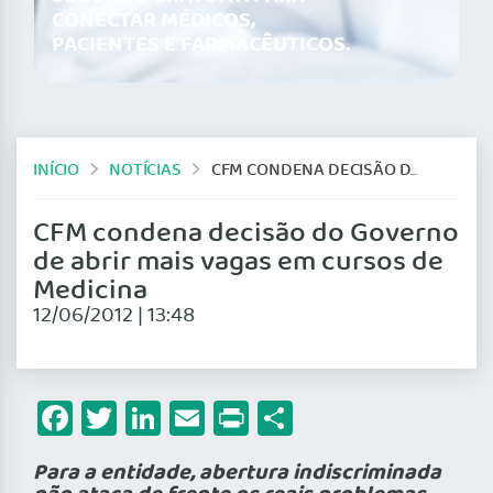
CONECTAR MÉDICOS,
PACIENTES E FARMACÊUTICOS.
INÍCIO
NOTÍCIAS
CFM CONDENA DECISÃO DO GOVERNO DE ABRIR MAIS VAGAS EM CURSOS DE MEDICINA
CFM condena decisão do Governo
de abrir mais vagas em cursos de
Medicina
12/06/2012 | 13:48
Facebook
Twitter
LinkedIn
Email
Print
Share
Para a entidade, abertura indiscriminada