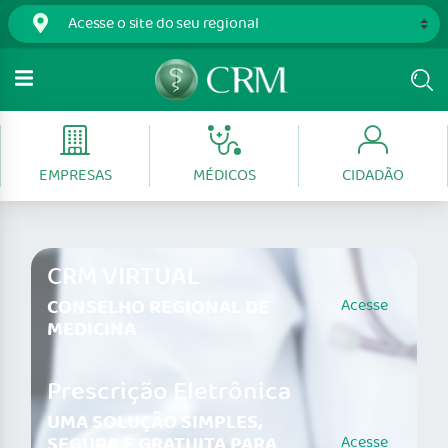
EMPRESAS
MÉDICOS
CIDADÃO
CRM VIRTUAL
CONSELHO REGIONAL DE
Acesse
MEDICINA
Prescrição Eletrônica
UMA SOLUÇÃO SIMPLES,
SEGURA E GRATUITA PARA
Acesse