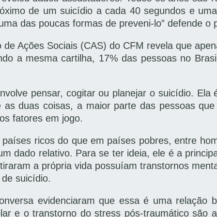
ximo de um suicídio a cada 40 segundos e uma t
é uma das poucas formas de preveni-lo” defende o
são de Ações Sociais (CAS) do CFM revela que ap
undo a mesma cartilha, 17% das pessoas no Brasi
volve pensar, cogitar ou planejar o suicídio. Ela
as duas coisas, a maior parte das pessoas que e
os fatores em jogo.
 países ricos do que em países pobres, entre hom
um dado relativo. Para se ter ideia, ele é a princ
tiraram a própria vida possuíam transtornos me
de suicídio.
onversa evidenciaram que essa é uma relação 
olar e o transtorno do stress pós-traumático são