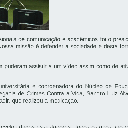
onais de comunicação e acadêmicos foi o presid
 “Nossa missão é defender a sociedade e desta fo
puderam assistir a um vídeo assim como de ativ
niversitária e coordenadora do Núcleo de Educ
Delegacia de Crimes Contra a Vida, Sandro Luiz A
dir, que realizou a medicação.
velou dados assustadores. Todos os anos são regi