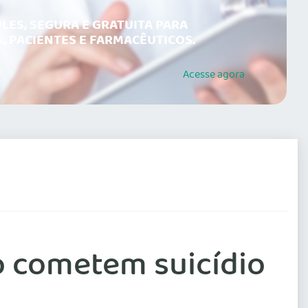
LES, SEGURA E GRATUITA PARA
, PACIENTES E FARMACÊUTICOS.
Acesse
agora
 cometem suicídio