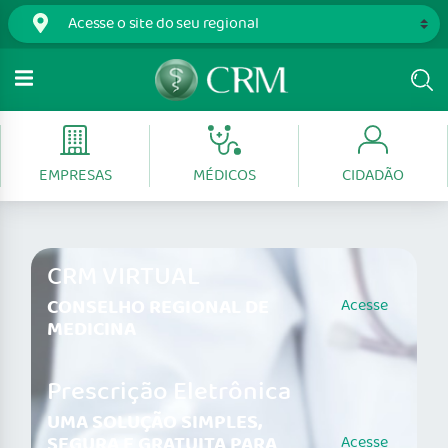
EMPRESAS
MÉDICOS
CIDADÃO
CRM VIRTUAL
CONSELHO REGIONAL DE
Acesse
MEDICINA
Prescrição Eletrônica
UMA SOLUÇÃO SIMPLES,
SEGURA E GRATUITA PARA
Acesse