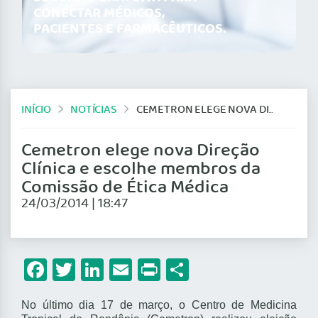
CONECTAR MÉDICOS,
PACIENTES E FARMACÊUTICOS.
INÍCIO
NOTÍCIAS
CEMETRON ELEGE NOVA DIREÇÃO CLÍNICA E ESCOLHE MEMBROS DA COMISSÃO DE ÉTICA MÉDICA
Cemetron elege nova Direção
Clínica e escolhe membros da
Comissão de Ética Médica
24/03/2014 | 18:47
Facebook
Twitter
LinkedIn
Email
Print
Share
N
o último dia 17 de março, o Centro de Medicina