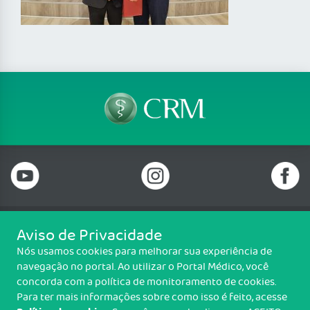
Aviso de Privacidade
Telefone: 69 99912-5448
Nós usamos cookies para melhorar sua experiência de
Email: protocolo@cremero.org.br
navegação no portal. Ao utilizar o Portal Médico, você
Avenida dos Imigrantes, 3414, Liberdade, Porto Velho/RO - CEP: 76803-
concorda com a política de monitoramento de cookies.
850
Para ter mais informações sobre como isso é feito, acesse