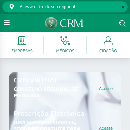
EMPRESAS
MÉDICOS
CIDADÃO
CRM VIRTUAL
CONSELHO REGIONAL DE
Acesse
MEDICINA
Prescrição Eletrônica
UMA SOLUÇÃO SIMPLES,
SEGURA E GRATUITA PARA
Acesse