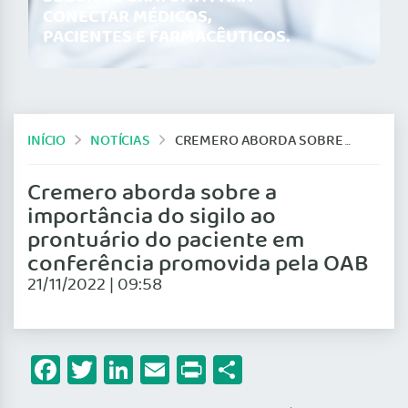
CONECTAR MÉDICOS,
PACIENTES E FARMACÊUTICOS.
INÍCIO
NOTÍCIAS
CREMERO ABORDA SOBRE A IMPORTÂNCIA DO SIGILO AO PRONTUÁRIO DO PACIENTE EM CONFERÊNCIA PROMOVIDA PELA OAB
Cremero aborda sobre a
importância do sigilo ao
prontuário do paciente em
conferência promovida pela OAB
21/11/2022 | 09:58
Facebook
Twitter
LinkedIn
Email
Print
Share