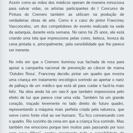
Assim como as mãos dos médicos operam de maneira minuciosa
para salvar vidas, os artistas participantes do I Concurso de
Pintura do Cremero também as utilizam na produção de
verdadeiras obras de arte. Como é o caso do pintor Franciney
Vasconcelos, um dos competidores do evento realizado na sede
da autarquia, durante esta semana. No ramo há 25 anos, ele está
criando uma tela que impressiona pelas cores, beleza, leveza da
cena pintada e, principalmente, pela sensibilidade que lhe parece
ser inerente.
No mês em que o Cremero iluminou sua fachada de rosa para
apoiar a campanha nacional de prevenção ao câncer de mama
‘Outubro Rosa’, Franciney decidiu pintar um quadro que mostra
uma criança em tratamento oncológico sorrindo ao apertar o nariz
de palhaço de um médico que está ali para cuidar e fazê-la mais
feliz. Na obra ainda há um raio-X que também impressiona pelo
efeito de luz que parece criar uma vida. Também há um grande
coração, traçado levemente no lado direito do futuro quadro,
representando a máquina mais perfeita criada pela natureza, que
serve como fonte vital ao ser humano. “Eu fico conversando com
o quadro. Rio sozinho da cena em que a criança fica sorrindo. Mas
também me emociono porque tem muitos pais passando por isso