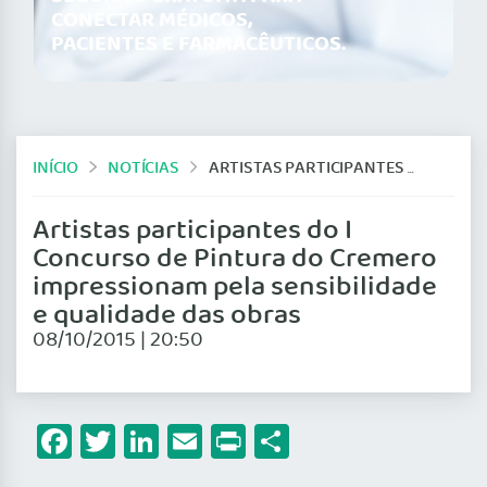
CONECTAR MÉDICOS,
PACIENTES E FARMACÊUTICOS.
INÍCIO
NOTÍCIAS
ARTISTAS PARTICIPANTES DO I CONCURSO DE PINTURA DO CREMERO IMPRESSIONAM PELA SENSIBILIDADE E QUALIDADE DAS OBRAS
Artistas participantes do I
Concurso de Pintura do Cremero
impressionam pela sensibilidade
e qualidade das obras
08/10/2015 | 20:50
Facebook
Twitter
LinkedIn
Email
Print
Share