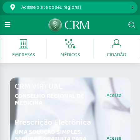
EMPRESAS
MÉDICOS
CIDADÃO
CRM VIRTUAL
CONSELHO REGIONAL DE
Acesse
MEDICINA
Prescrição Eletrônica
UMA SOLUÇÃO SIMPLES,
SEGURA E GRATUITA PARA
Acesse