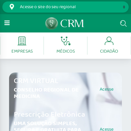
EMPRESAS
MÉDICOS
CIDADÃO
CRM VIRTUAL
CONSELHO REGIONAL DE
Acesse
MEDICINA
Prescrição Eletrônica
UMA SOLUÇÃO SIMPLES,
SEGURA E GRATUITA PARA
Acesse