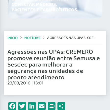
CONECTAR MÉDICOS,
PACIENTES E FARMACÊUTICOS.
INÍCIO
NOTÍCIAS
AGRESSÕES NAS UPAS: CREMERO PROMOVE REUNIÃO ENTRE SEMUSA E SESDEC PARA MELHORAR A SEGURANÇA NAS UNIDADES DE PRONTO ATENDIMENTO
Agressões nas UPAs: CREMERO
promove reunião entre Semusa e
Sesdec para melhorar a
segurança nas unidades de
pronto atendimento
23/03/2016 | 13:01
Facebook
Twitter
LinkedIn
Email
Print
Share