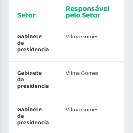
Responsável
Setor
pelo Setor
T
Gabinete
Vilma Gomes
34
da
presidencia
Gabinete
Vilma Gomes
34
da
presidencia
Gabinete
Vilma Gomes
34
da
presidencia