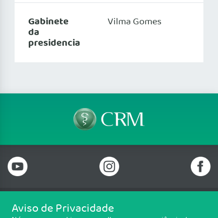
Gabinete
Vilma Gomes
34
da
presidencia
Aviso de Privacidade
Telefone: 69 99912-5448