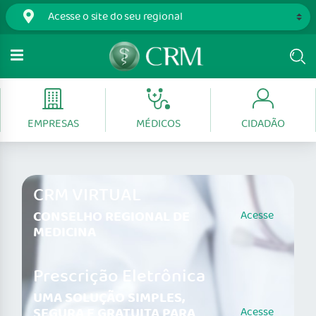
EMPRESAS
MÉDICOS
CIDADÃO
CRM VIRTUAL
CONSELHO REGIONAL DE
Acesse
MEDICINA
Prescrição Eletrônica
UMA SOLUÇÃO SIMPLES,
SEGURA E GRATUITA PARA
Acesse