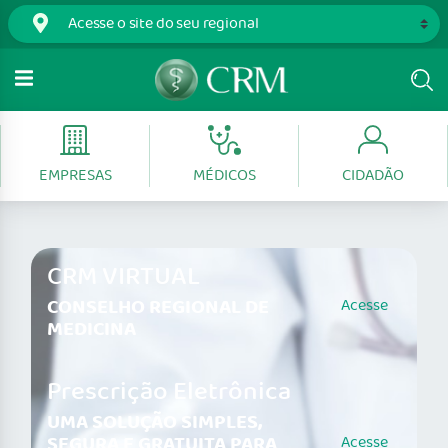
EMPRESAS
MÉDICOS
CIDADÃO
CRM VIRTUAL
CONSELHO REGIONAL DE
Acesse
MEDICINA
Prescrição Eletrônica
UMA SOLUÇÃO SIMPLES,
SEGURA E GRATUITA PARA
Acesse