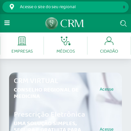
EMPRESAS
MÉDICOS
CIDADÃO
CRM VIRTUAL
CONSELHO REGIONAL DE
Acesse
MEDICINA
Prescrição Eletrônica
UMA SOLUÇÃO SIMPLES,
SEGURA E GRATUITA PARA
Acesse