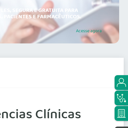
LES, SEGURA E GRATUITA PARA
, PACIENTES E FARMACÊUTICOS.
Acesse
agora
cias Clínicas