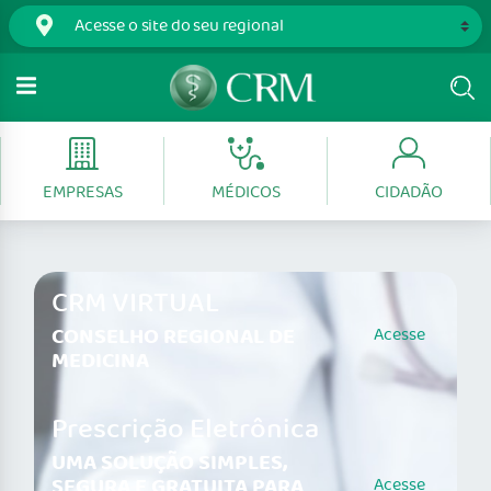
EMPRESAS
MÉDICOS
CIDADÃO
CRM VIRTUAL
CONSELHO REGIONAL DE
Acesse
MEDICINA
Prescrição Eletrônica
UMA SOLUÇÃO SIMPLES,
SEGURA E GRATUITA PARA
Acesse