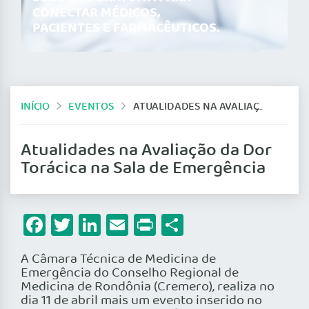
CONECTAR MÉDICOS,
PACIENTES E FARMACÊUTICOS.
INÍCIO
EVENTOS
ATUALIDADES NA AVALIAÇÃO DA DOR TORÁCICA NA SALA DE EMERGÊNCIA
Atualidades na Avaliação da Dor
Torácica na Sala de Emergência
Facebook
Twitter
LinkedIn
Email
Print
Share
A Câmara Técnica de Medicina de
Emergência do Conselho Regional de
Medicina de Rondônia (Cremero), realiza no
dia 11 de abril mais um evento inserido no