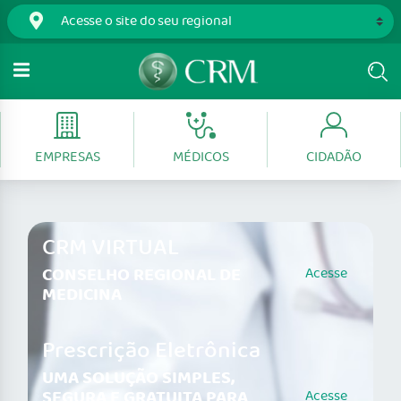
EMPRESAS
MÉDICOS
CIDADÃO
CRM VIRTUAL
CONSELHO REGIONAL DE
Acesse
MEDICINA
Prescrição Eletrônica
UMA SOLUÇÃO SIMPLES,
SEGURA E GRATUITA PARA
Acesse