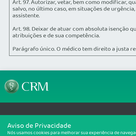
Art. 97. Autorizar, vetar, bem como modificar, 
salvo, no último caso, em situações de urgência
assistente.
Art. 98. Deixar de atuar com absoluta isenção 
atribuições e de sua competência.
Parágrafo único. O médico tem direito a justa r
Telefone: 69 99912-5448
Email: protocolo@cremero.
Aviso de Privacidade
Avenida dos Imigrantes, 3414, Liberdade, Porto Velho/RO - CEP: 76803-850
Nós usamos cookies para melhorar sua experiência de navegaçã
Copyright 2026 CREMERO. Todos os direitos reservados.