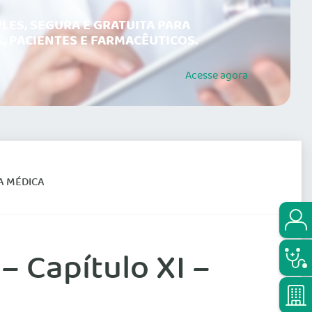
LES, SEGURA E GRATUITA PARA
, PACIENTES E FARMACÊUTICOS.
Acesse
agora
IA MÉDICA
– Capítulo XI –