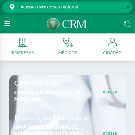
EMPRESAS
MÉDICOS
CIDADÃO
CRM VIRTUAL
CONSELHO REGIONAL DE
Acesse
MEDICINA
Prescrição Eletrônica
UMA SOLUÇÃO SIMPLES,
SEGURA E GRATUITA PARA
Acesse