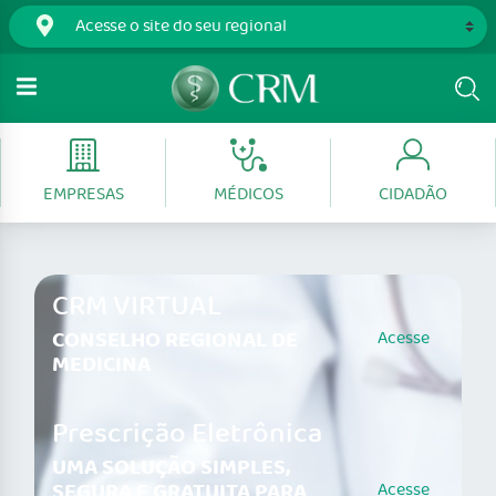
EMPRESAS
MÉDICOS
CIDADÃO
CRM VIRTUAL
CONSELHO REGIONAL DE
Acesse
MEDICINA
Prescrição Eletrônica
UMA SOLUÇÃO SIMPLES,
SEGURA E GRATUITA PARA
Acesse