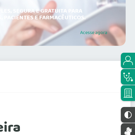
LES, SEGURA E GRATUITA PARA
, PACIENTES E FARMACÊUTICOS.
Acesse
agora
eira