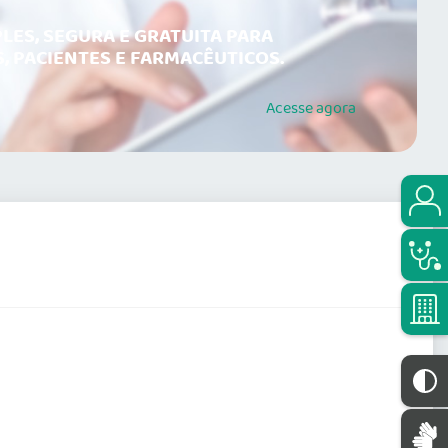
LES, SEGURA E GRATUITA PARA
, PACIENTES E FARMACÊUTICOS.
Acesse
agora