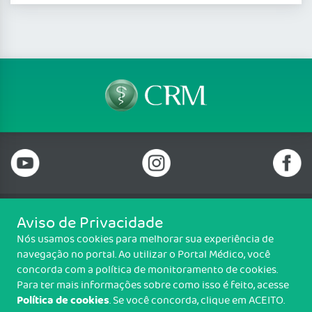
Aviso de Privacidade
Telefone: 69 99912-5448
Nós usamos cookies para melhorar sua experiência de
Email: protocolo@cremero.org.br
navegação no portal. Ao utilizar o Portal Médico, você
Avenida dos Imigrantes, 3414, Liberdade, Porto Velho/RO - CEP: 76803-
concorda com a política de monitoramento de cookies.
850
Para ter mais informações sobre como isso é feito, acesse
Política de cookies
. Se você concorda, clique em ACEITO.
Copyright CREMERO. Todos os direitos reservados.