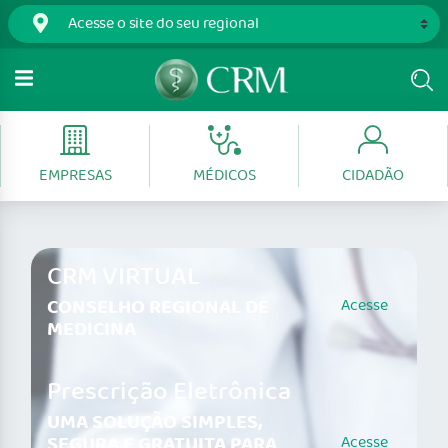
EMPRESAS
MÉDICOS
CIDADÃO
CRM VIRTUAL
CONSELHO REGIONAL DE
Acesse
MEDICINA
Prescrição Eletrônica
UMA SOLUÇÃO SIMPLES,
SEGURA E GRATUITA PARA
Acesse