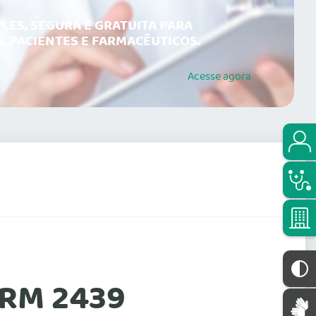
LES, SEGURA E GRATUITA PARA
, PACIENTES E FARMACÊUTICOS.
Acesse
agora
CRM 2439