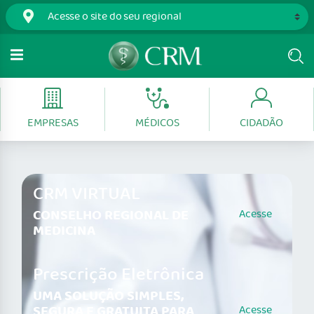
EMPRESAS
MÉDICOS
CIDADÃO
CRM VIRTUAL
CONSELHO REGIONAL DE
Acesse
MEDICINA
Prescrição Eletrônica
UMA SOLUÇÃO SIMPLES,
SEGURA E GRATUITA PARA
Acesse