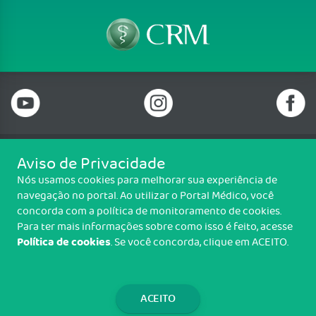
Aviso de Privacidade
Telefone: 69 99912-5448
Nós usamos cookies para melhorar sua experiência de
Email: protocolo@cremero.org.br
navegação no portal. Ao utilizar o Portal Médico, você
Avenida dos Imigrantes, 3414, Liberdade, Porto Velho/RO - CEP: 76803-
concorda com a política de monitoramento de cookies.
850
Para ter mais informações sobre como isso é feito, acesse
Política de cookies
. Se você concorda, clique em ACEITO.
Copyright CREMERO. Todos os direitos reservados.
TRANSPARÊNCIA E PRESTAÇÃO DE
CONTAS
ACEITO