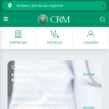
EMPRESAS
MÉDICOS
CIDADÃO
CRM VIRTUAL
CONSELHO REGIONAL DE
Acesse
MEDICINA
Prescrição Eletrônica
UMA SOLUÇÃO SIMPLES,
SEGURA E GRATUITA PARA
Acesse