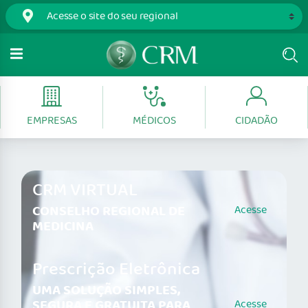
EMPRESAS
MÉDICOS
CIDADÃO
CRM VIRTUAL
CONSELHO REGIONAL DE
Acesse
MEDICINA
Prescrição Eletrônica
UMA SOLUÇÃO SIMPLES,
SEGURA E GRATUITA PARA
Acesse