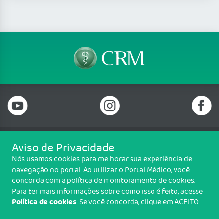
Aviso de Privacidade
Telefone: 69 99912-5448
Nós usamos cookies para melhorar sua experiência de
Email: protocolo@cremero.org.br
navegação no portal. Ao utilizar o Portal Médico, você
Avenida dos Imigrantes, 3414, Liberdade, Porto Velho/RO - CEP: 76803-
concorda com a política de monitoramento de cookies.
850
Para ter mais informações sobre como isso é feito, acesse
Política de cookies
. Se você concorda, clique em ACEITO.
Copyright CREMERO. Todos os direitos reservados.