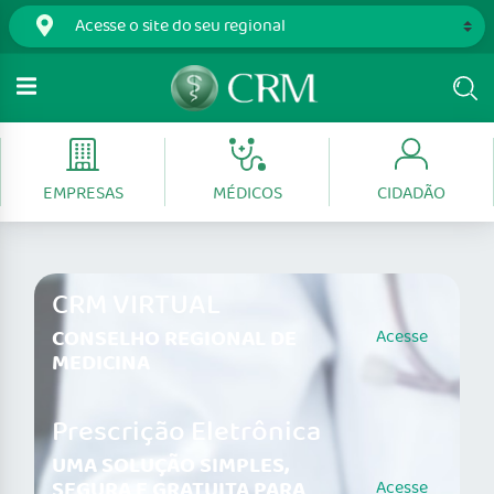
EMPRESAS
MÉDICOS
CIDADÃO
CRM VIRTUAL
CONSELHO REGIONAL DE
Acesse
MEDICINA
Prescrição Eletrônica
UMA SOLUÇÃO SIMPLES,
SEGURA E GRATUITA PARA
Acesse