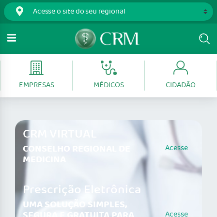
EMPRESAS
MÉDICOS
CIDADÃO
CRM VIRTUAL
CONSELHO REGIONAL DE
Acesse
MEDICINA
Prescrição Eletrônica
UMA SOLUÇÃO SIMPLES,
SEGURA E GRATUITA PARA
Acesse