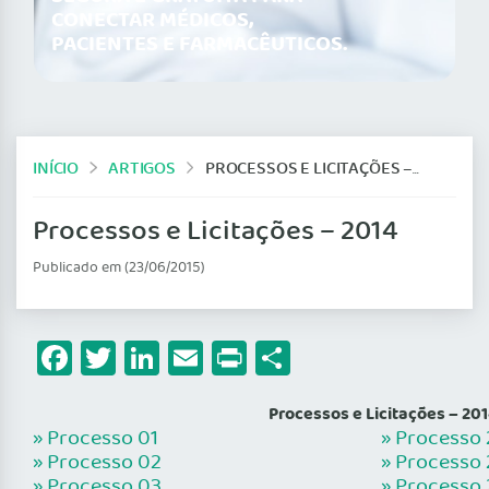
CONECTAR MÉDICOS,
PACIENTES E FARMACÊUTICOS.
INÍCIO
ARTIGOS
PROCESSOS E LICITAÇÕES – 2014
Processos e Licitações – 2014
Publicado em (23/06/2015)
Facebook
Twitter
LinkedIn
Email
Print
Share
Processos e Licitações – 20
» Processo 01
» Processo 
» Processo 02
» Processo 
» Processo 03
» Processo 