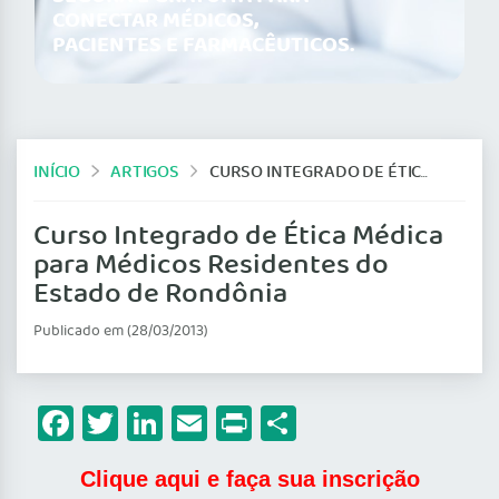
CONECTAR MÉDICOS,
PACIENTES E FARMACÊUTICOS.
INÍCIO
ARTIGOS
CURSO INTEGRADO DE ÉTICA MÉDICA PARA MÉDICOS RESIDENTES DO ESTADO DE RONDÔNIA
Curso Integrado de Ética Médica
para Médicos Residentes do
Estado de Rondônia
Publicado em (28/03/2013)
Facebook
Twitter
LinkedIn
Email
Print
Share
Clique aqui e faça sua inscrição