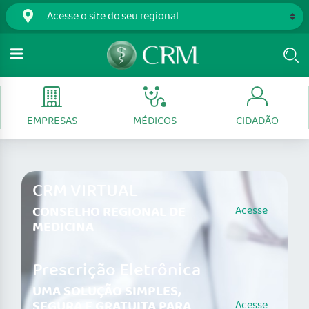
EMPRESAS
MÉDICOS
CIDADÃO
CRM VIRTUAL
CONSELHO REGIONAL DE
Acesse
MEDICINA
Prescrição Eletrônica
UMA SOLUÇÃO SIMPLES,
SEGURA E GRATUITA PARA
Acesse