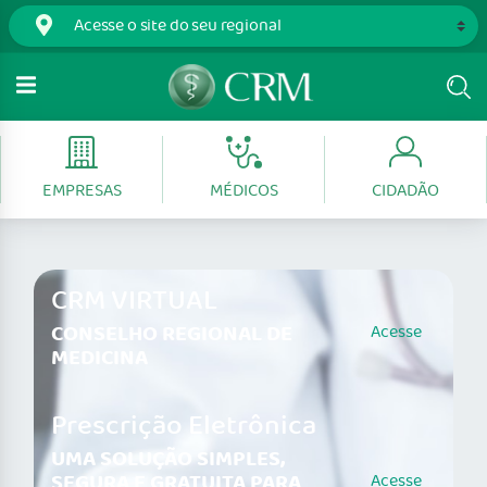
EMPRESAS
MÉDICOS
CIDADÃO
CRM VIRTUAL
CONSELHO REGIONAL DE
Acesse
MEDICINA
Prescrição Eletrônica
UMA SOLUÇÃO SIMPLES,
SEGURA E GRATUITA PARA
Acesse