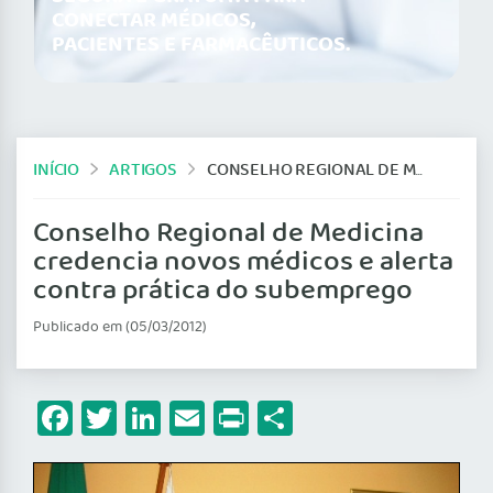
CONECTAR MÉDICOS,
PACIENTES E FARMACÊUTICOS.
INÍCIO
ARTIGOS
CONSELHO REGIONAL DE MEDICINA CREDENCIA NOVOS MÉDICOS E ALERTA CONTRA PRÁTICA DO SUBEMPREGO
Conselho Regional de Medicina
credencia novos médicos e alerta
contra prática do subemprego
Publicado em (05/03/2012)
Facebook
Twitter
LinkedIn
Email
Print
Share