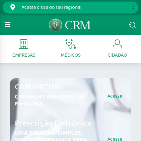
EMPRESAS
MÉDICOS
CIDADÃO
CRM VIRTUAL
CONSELHO REGIONAL DE
Acesse
MEDICINA
Prescrição Eletrônica
UMA SOLUÇÃO SIMPLES,
SEGURA E GRATUITA PARA
Acesse