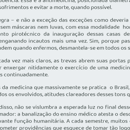
dência. Essa é a antimedicina, posicionada diamet
ofrimentos e evitar a morte, quando possível.
ra – e não a exceção das exceções como deveria se
, sem máscaras nem luvas, com essa modalidade ho
nto pirotécnico da inauguração dessas casas d
 enganando incautos mais uma vez. Sim, porque pas
ndem quando enfermos, desmantela-se em todos os s
 vez mais claros, as trevas abrem suas portas par
ar enxergar nitidamente o exercício de uma medicina
os continuadamente.
a medicina que massivamente se pratica o Brasil, co
todos os envolvidos, atitudes clareadores desses to
o, não se vislumbra a esperada luz no final desse 
mador: a banalização do ensino médico atesta o de
levante função humanitária. A cada semestre, muito
rometer providências que esquece de tomar tão logo 