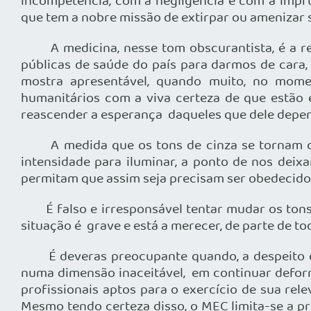
incompetência, com a negligência e com a impru
que tem a nobre missão de extirpar ou amenizar s
A medicina, nesse tom obscurantista, é a reg
públicas de saúde do país para darmos de cara
mostra apresentável, quando muito, no mome
humanitários com a viva certeza de que estão
reascender a esperança daqueles que dele depe
A medida que os tons de cinza se tornam cada
intensidade para iluminar, a ponto de nos deix
permitam que assim seja precisam ser obedecid
É falso e irresponsável tentar mudar os tons d
situação é grave e está a merecer, de parte de 
É deveras preocupante quando, a despeito diss
numa dimensão inaceitável, em continuar defor
profissionais aptos para o exercício de sua re
Mesmo tendo certeza disso, o MEC limita-se a p