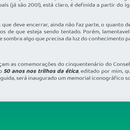
s (já são 200!), está claro, é definida a partir do ig
e deve encerrar, ainda não faz parte, o quanto dev
cios de que esteja sendo tentado. Porém, lamentav
e sombra algo que precisa da luz do conhecimento pa
çam as comemorações do cinquentenário do Consel
50 anos nos trilhos da ética
o
, editado por mim, q
uida, será inaugurado um memorial iconográfico sobr