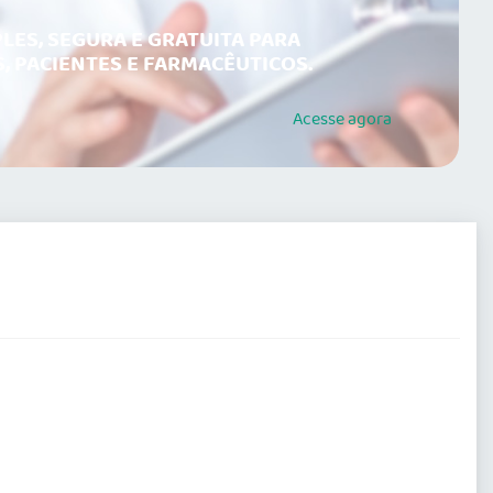
LES, SEGURA E GRATUITA PARA
, PACIENTES E FARMACÊUTICOS.
Acesse
agora