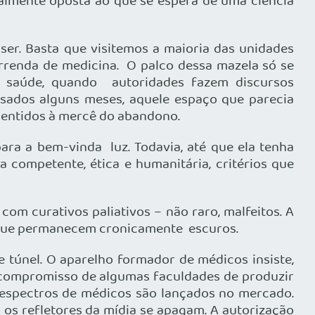
ralmente oposta ao que se espera de uma ciência
r. Basta que visitemos a maioria das unidades
rrenda de medicina. O palco dessa mazela só se
e saúde, quando autoridades fazem discursos
sados alguns meses, aquele espaço que parecia
entidos à mercê do abandono.
a a bem-vinda luz. Todavia, até que ela tenha
 competente, ética e humanitária, critérios que
m curativos paliativos – não raro, malfeitos. A
ns que permanecem cronicamente escuros.
túnel. O aparelho formador de médicos insiste,
scompromisso de algumas faculdades de produzir
s espectros de médicos são lançados no mercado.
os refletores da mídia se apagam. A autorização