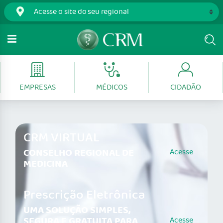
EMPRESAS
MÉDICOS
CIDADÃO
CRM VIRTUAL
CONSELHO REGIONAL DE
Acesse
MEDICINA
Prescrição Eletrônica
UMA SOLUÇÃO SIMPLES,
SEGURA E GRATUITA PARA
Acesse