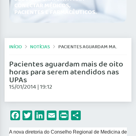
CONECTAR MÉDICOS,
PACIENTES E FARMACÊUTICOS.
INÍCIO
NOTÍCIAS
PACIENTES AGUARDAM MAIS DE OITO HORAS PARA SEREM ATENDIDOS NAS UPAS
Pacientes aguardam mais de oito
horas para serem atendidos nas
UPAs
15/01/2014 | 19:12
Facebook
Twitter
LinkedIn
Email
Print
Share
A nova diretoria do Conselho Regional de Medicina de